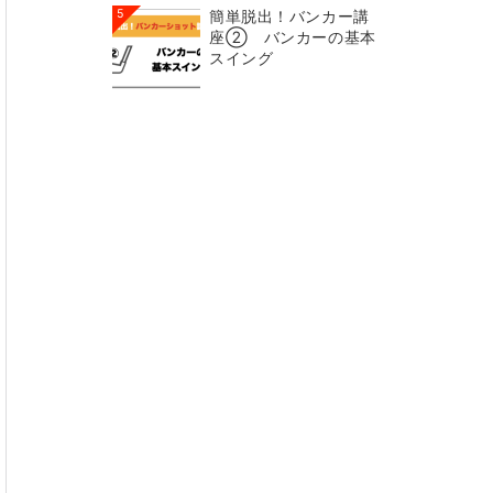
5
簡単脱出！バンカー講
座② バンカーの基本
スイング