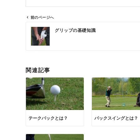
前のページへ
投
グリップの基礎知識
稿
ナ
ビ
ゲ
関連記事
ー
シ
ョ
ン
テークバックとは？
バックスイングとは？