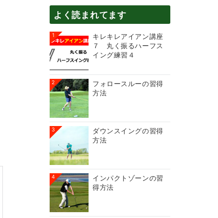
よく読まれてます
1
キレキレアイアン講座
７ 丸く振るハーフス
イング練習４
2
フォロースルーの習得
方法
3
ダウンスイングの習得
方法
4
インパクトゾーンの習
得方法