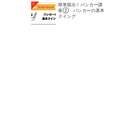
5
簡単脱出！バンカー講
座② バンカーの基本
スイング
に