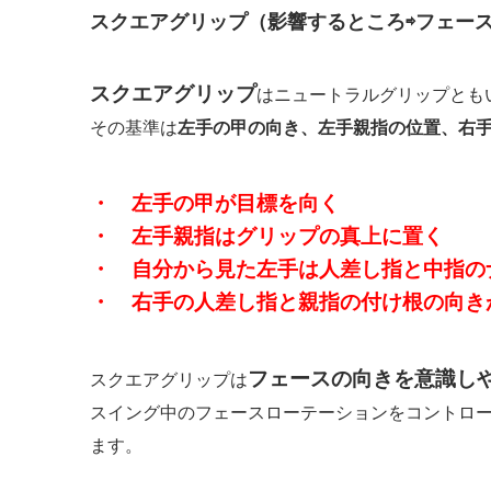
スクエアグリップ（影響するところ⇨フェー
スクエアグリップ
はニュートラルグリップとも
その基準は
左手の甲の向き、左手親指の位置、右
・ 左手の甲が目標を向く
・ 左手親指は
グリップの真上に置く
・ 自分から見た左手は人差し指と中指
の
・ 右手の人差し指と親指の付け根の向き
フェースの向きを意識し
スクエアグリップは
スイング中のフェースローテーションをコントロ
ます。