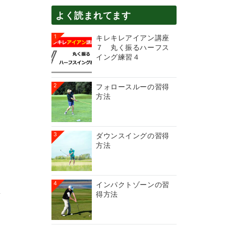
よく読まれてます
1
キレキレアイアン講座
７ 丸く振るハーフス
イング練習４
2
フォロースルーの習得
方法
3
ダウンスイングの習得
方法
4
インパクトゾーンの習
え
得方法