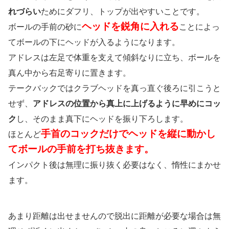
れづらい
ためにダフリ、トップが出やすいことです。
ヘッドを鋭角に入れる
ボールの手前の砂に
ことによっ
てボールの下にヘッドが入るようになります。
アドレスは左足で体重を支えて傾斜なりに立ち、ボールを
真ん中から右足寄りに置きます。
テークバックではクラブヘッドを真っ直ぐ後ろに引こうと
せず、
アドレスの位置から真上に上げるように早めにコッ
ク
し、そのまま真下にヘッドを振り下ろします。
手首のコックだけでヘッドを縦に動かし
ほとんど
てボールの手前を打ち抜きます。
インパクト後は無理に振り抜く必要はなく、惰性にまかせ
ます。
あまり距離は出せませんので脱出に距離が必要な場合は無